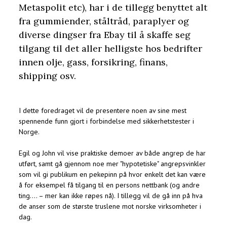
Metaspolit etc), har i de tillegg benyttet alt
fra gummiender, ståltråd, paraplyer og
diverse dingser fra Ebay til å skaffe seg
tilgang til det aller helligste hos bedrifter
innen olje, gass, forsikring, finans,
shipping osv.
I dette foredraget vil de presentere noen av sine mest
spennende funn gjort i forbindelse med sikkerhetstester i
Norge.
Egil og John vil vise praktiske demoer av både angrep de har
utført, samt gå gjennom noe mer "hypotetiske" angrepsvinkler
som vil gi publikum en pekepinn på hvor enkelt det kan være
å for eksempel få tilgang til en persons nettbank (og andre
ting…. – mer kan ikke røpes nå). I tillegg vil de gå inn på hva
de anser som de største truslene mot norske virksomheter i
dag.