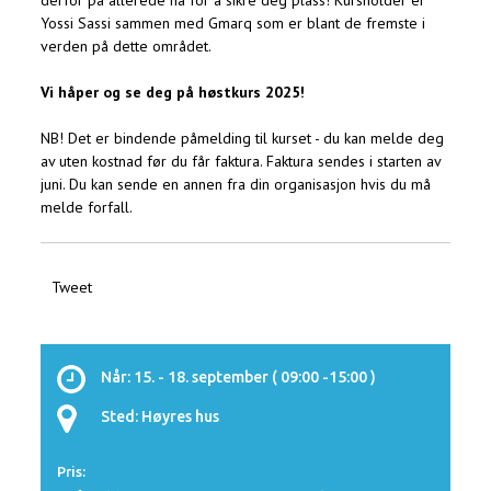
derfor på allerede nå for å sikre deg plass! Kursholder er
Yossi Sassi sammen med Gmarq som er blant de fremste i
verden på dette området.
Vi håper og se deg på høstkurs 2025!
NB! Det er bindende påmelding til kurset - du kan melde deg
av uten kostnad før du får faktura. Faktura sendes i starten av
juni. Du kan sende en annen fra din organisasjon hvis du må
melde forfall.
Tweet
Når: 15. - 18. september
( 09:00 -15:00 )
Sted: Høyres hus
Pris: