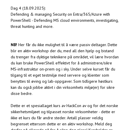
Dag 4 (18.09.2025):
Defending & managing Security on Entra/365/Azure with
PowerShell - Defending MS cloud environments, investigating,
threat hunting and more.
NB!
Her får du ikke mulighet til å være passiv deltager. Dette
blir en aktiv workshop der du, med all den hjelp og bistand
du trenger fra dyktige teknikere på området, vil lære hvordan
du kan bruke PowerShell effektivt for å administrere/sikre
MS-infrastruktur on-prem og i sky. Under selve kurset får du
tilgang til et eget testmiljø med servere og klienter som
benyttes til øving og lab-oppgaver. Som tidligere høstkurs
kan du også jobbe aktivt i din virksomhets miljø(er) for sikre
disse bedre.
Dette er et spesiallaget kurs av HackCon av og for det norske
sikkerhetsmiljøet og tilpasset norske virksomheter - dette er
ikke et kurs du får andre steder. Antall plasser veldig
begrenset ettersom dette er en aktiv workshop. Meld deg