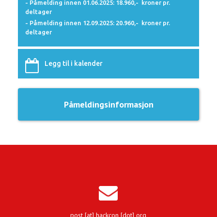
- Påmelding innen 01.06.2025: 18.960,- kroner pr.
deltager
- Påmelding innen 12.09.2025: 20.960,- kroner pr.
deltager
Legg til i kalender
Påmeldingsinformasjon
post [at] hackcon [dot] org