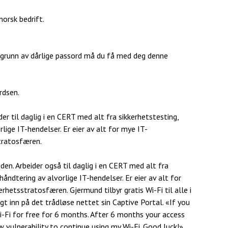
orsk bedrift.
 grunn av dårlige passord må du få med deg denne
rdsen.
ider til daglig i en CERT med alt fra sikkerhetstesting,
lige IT-hendelser. Er eier av alt for mye IT-
stratosfæren.
iden
. Arbeider også til daglig i en CERT med alt fra
håndtering av alvorlige IT-hendelser. Er eier av alt for
kerhetsstratosfæren.
Gjermund tilbyr gratis Wi-Fi til alle i
t inn på det trådløse nettet sin Captive Portal. «If you
Wi-Fi for free for 6 months. After 6 months your access
w vulnerability to continue using my Wi-Fi. Good luck!»