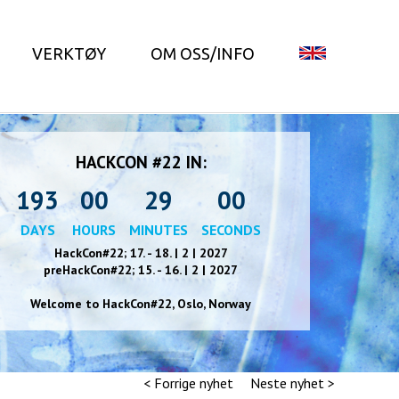
VERKTØY
OM OSS/INFO
HACKCON #22 IN:
193
00
28
59
DAYS
HOURS
MINUTES
SECONDS
HackCon#22; 17. - 18. | 2 | 2027
preHackCon#22; 15. - 16. | 2 | 2027
Welcome to HackCon#2
2
, Oslo, Norway
< Forrige nyhet
Neste nyhet >