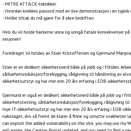
- MITRE ATT&CK-teknikker.
- Hvordan knekkes passord med en live demonstrasjon i en typisk n
- Hvilke tiltak du må gjøre for å sikre bedriften.
Hvis du vil holde hackerne unna og unngå fatale konsekvenser på
sesjonen!
Foredraget vil holdes av Stian Kristoffersen og Gjermund Marqva
Stian er en dedikert sikkerhetsnerd både på jobb og i fritiden. Arbe
sårbarhetsreduksjon/forebygging, rådgivning til håndtering av alvor
sikkerhetsutstyr og har mer enn 20 års erfaring i EDB-sikkerhets
Gjermund er også en d
edikert sikkerhetsnerd både på jobb og i frit
sikkerhetstesting, sårbarhetsreduksjon/forebygging, rådgivning til 
mye IT-sikkerhetsutstyr og har mer enn 20 års erfaring i EDB-sik
nabolaget, dvs så fremt de klarer å finne og utnytte svakheten lag
can exploit the added vulnerability on this site, you may use my 
will expire, the Captive Portal updated, and you need to find a ne